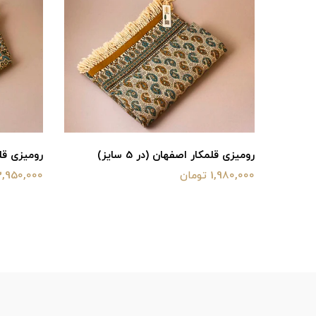
رومیزی قلمکار اصفهان (در 5 سایز)
رومیزی قلمکا
1,980,000 تومان
3,950,000 توما