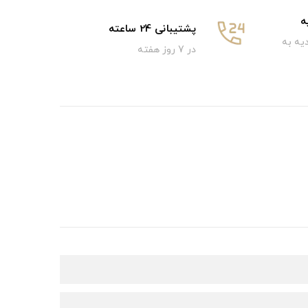
ه
پشتیبانی 24 ساعته
یه به
در 7 روز هفته