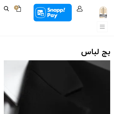
0
بج لباس