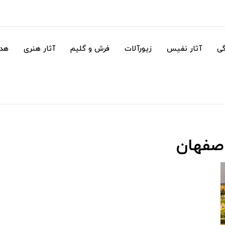
گی
آثار نفیس
زیورآلات
فرش و گلیم
آثار هنری
هدا
اصفهان