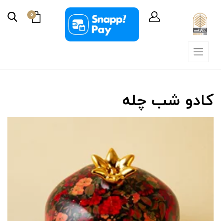
0
کادو شب چله