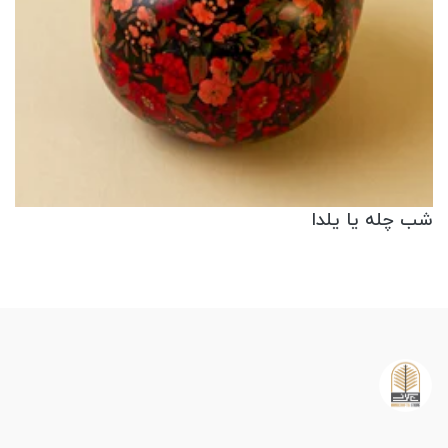
شب چله یا یلدا