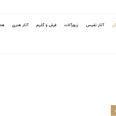
گی
آثار نفیس
زیورآلات
فرش و گلیم
آثار هنری
هدا