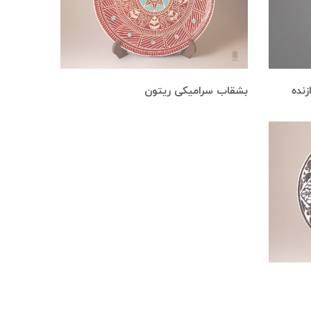
نده
بشقاب سرامیکی ریتون