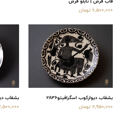
قاب فرش | تابلو فرش
6,500,000 تومان
بشقاب دیوارکوب اسگرافیتو2836
بشقاب دیو
2,950,000 تومان
3,500,000 توما