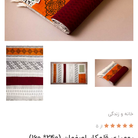
خانه و زندگی
از 5
رومیزی قلمکار اصفهان (240* 160)