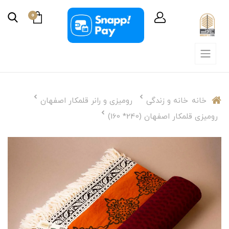
0
خانه
خانه و زندگی
رومیزی و رانر قلمکار اصفهان
رومیزی قلمکار اصفهان (240* 160)