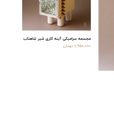
مجسمه سرامیکی آینه کاری شیر شاهتاب
تندیس سر
6,950,000 تومان
2,200,000 توما