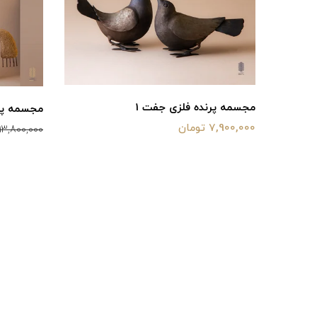
ان
مجسمه پرنده فلزی جفت 1
مجسمه پا
7,900,000 تومان
13,800,000