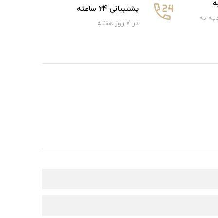
ه
پشتیبانی 24 ساعته
یه به
در 7 روز هفته