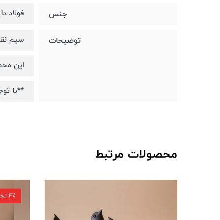
فولاد دا
جنس
سیم نقره 925 بروی پرنده به روش کوفته گری ک
توضیحات
این محص
**با تو
محصولات مرتبط
4٪ تخفیف