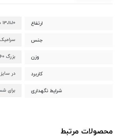
13،11،10 سانتیمتر
ارتفاع
سرامیک 
جنس
بزرگ 1460 گرم ، متوسط 760 گرم، کوچک 500 گرم
وزن
در سایز
کاربرد
برای شس
شرایط نگهداری
محصولات مرتبط