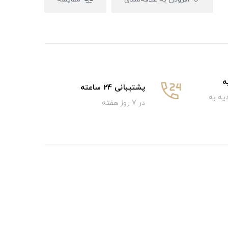
ه
پشتیبانی 24 ساعته
یه به
در 7 روز هفته