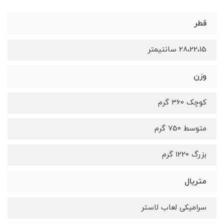
قطر
28،22،15 سانتیمتر
وزن
کوچک 360 گرم
متوسط 750 گرم
بزرگ 1220 گرم
متریال
سرامیکی لعاب لاستر